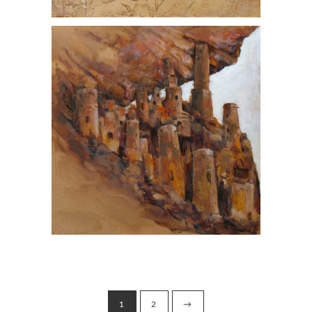
1
2
→