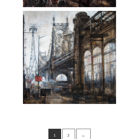
1
2
→